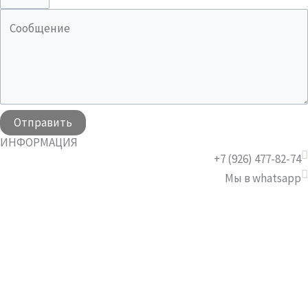
Отправить
ИНФОРМАЦИЯ
+7 (926) 477-82-74
Мы в whatsapp
Мы в telegram
Экспресс доставка цветов от 2 часа по Москве и МО,
Бесплатная доставка по Долгопрудный и Лобня при
заказе от 10000₽*