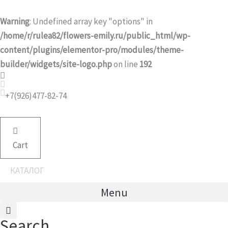
Перейти
к
Warning
: Undefined array key "options" in
содержимому
/home/r/rulea82/flowers-emily.ru/public_html/wp-
content/plugins/elementor-pro/modules/theme-
builder/widgets/site-logo.php
on line
192
Количество
товара
+7(926)477-82-74
Хризантема
лиловая
S
Cart
КАТАЛОГ
Menu
Search