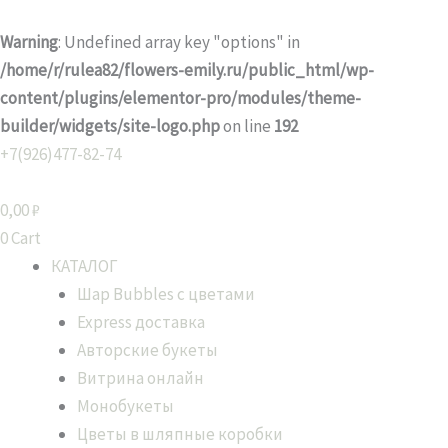
Перейти
к
Warning
: Undefined array key "options" in
содержимому
/home/r/rulea82/flowers-emily.ru/public_html/wp-
content/plugins/elementor-pro/modules/theme-
builder/widgets/site-logo.php
on line
192
Количество
Диапазон
Это
+7(926)477-82-74
товара
цен:
тов
Цветы
2500,00 ₽
име
0,00
₽
в
–
нес
0
Cart
коробке
4500,00 ₽
вари
КАТАЛОГ
N16
Опц
Шар Bubbles с цветами
мож
Express доставка
выб
Авторские букеты
на
Витрина онлайн
стр
Монобукеты
това
Цветы в шляпные коробки