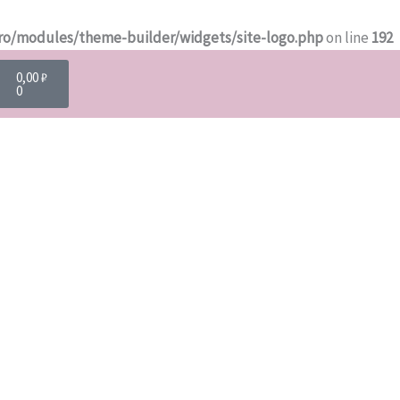
ro/modules/theme-builder/widgets/site-logo.php
on line
192
Cart
0,00
₽
0