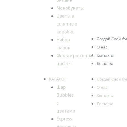
онлайн
Монобукеты
Цветы в
шляпные
коробки
Menu
Набор
Создай Свой бу
шаров
О нас
Фольгированные
Контакты
цифры
Доставка
КАТАЛОГ
Создай Свой бу
Шар
О нас
Bubbles
Контакты
с
Доставка
цветами
Express
доставка