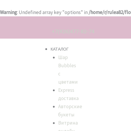
Перейти
к
Warning
: Undefined array key "options" in
/home/r/rulea82/fl
содержимому
Количество
товара
+7(926)477-82-74
Цветы
в
КАТАЛОГ
корзине
Шар
"
Bubbles
Bella
с
"
цветами
Express
доставка
Авторские
букеты
Витрина