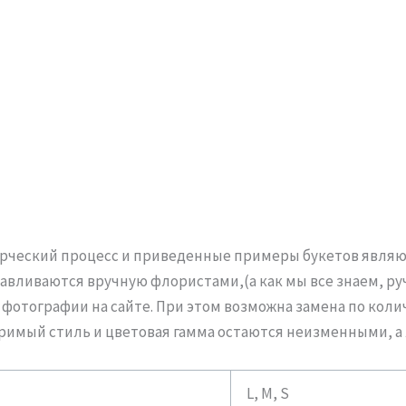
ворческий процесс и приведенные примеры букетов явл
тавливаются вручную флористами,(а как мы все знаем, р
отографии на сайте. При этом возможна замена по колич
оримый стиль и цветовая гамма остаются неизменными, а
L, M, S