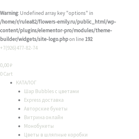
Перейти
к
Warning
: Undefined array key "options" in
содержимому
/home/r/rulea82/flowers-emily.ru/public_html/wp-
content/plugins/elementor-pro/modules/theme-
builder/widgets/site-logo.php
on line
192
+7(926)477-82-74
0,00
₽
0
Cart
КАТАЛОГ
Шар Bubbles с цветами
Express доставка
Авторские букеты
Витрина онлайн
Монобукеты
Цветы в шляпные коробки