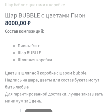
c
Шар баблс с цветами в коробке
цветами
Шар BUBBLE c цветами Пион
Пион
8000,00
₽
Состав композиций:
Пионы 9 шт
Шар BUBLLE
Шляпная коробка
Цветы в шляпной коробке с шаром bubble.
Надпись на шаре, цветы или состав букета могут
быть любые.
Для гарантированной доставки, лучше заказывать
минимум за 1 день.