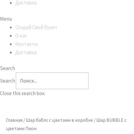
Доставка
Menu
Создай Свой букет
О нас
Контакты
Доставка
Search
Search
Close this search box.
Количество
товара
Шар
Главная
/
Шар баблс с цветами в коробке
/ Шар BUBBLE c
BUBBLE
цветами Пион