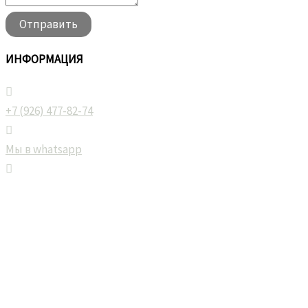
Отправить
ИНФОРМАЦИЯ
+7 (926) 477-82-74
Мы в whatsapp
Мы в telegram
Экспресс доставка цветов от 2 часа по Москве и МО,
Бесплатная доставка по Долгопрудный и Лобня при
заказе от 10000₽*