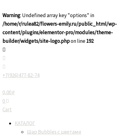
Перейти
Количество
к
товара
Warning
: Undefined array key "options" in
содержимому
Шар
/home/r/rulea82/flowers-emily.ru/public_html/wp-
c
content/plugins/elementor-pro/modules/theme-
цветами
builder/widgets/site-logo.php
on line
192
Кошка
гипсофила
+7(926)477-82-74
0,00
₽
0
Cart
КАТАЛОГ
Шар Bubbles с цветами