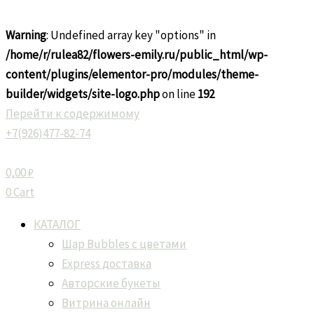
Warning
: Undefined array key "options" in
/home/r/rulea82/flowers-emily.ru/public_html/wp-
content/plugins/elementor-pro/modules/theme-
builder/widgets/site-logo.php
on line
192
Перейти к содержимому
+7(926)477-82-74
0,00
₽
0
Cart
КАТАЛОГ
Шар Bubbles с цветами
Express доставка
Авторские букеты
Витрина онлайн