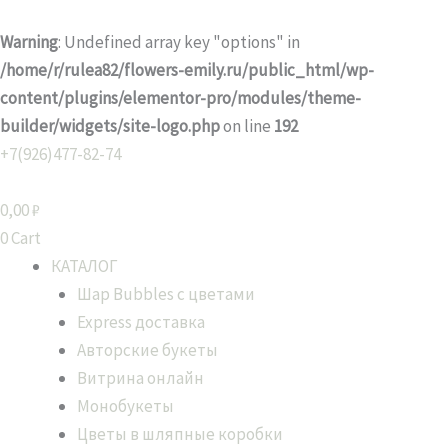
Перейти
к
Warning
: Undefined array key "options" in
содержимому
/home/r/rulea82/flowers-emily.ru/public_html/wp-
content/plugins/elementor-pro/modules/theme-
builder/widgets/site-logo.php
on line
192
Сортировка:
+7(926)477-82-74
по
популярности
0,00
₽
0
Cart
КАТАЛОГ
Шар Bubbles с цветами
Express доставка
Авторские букеты
Витрина онлайн
Монобукеты
Цветы в шляпные коробки