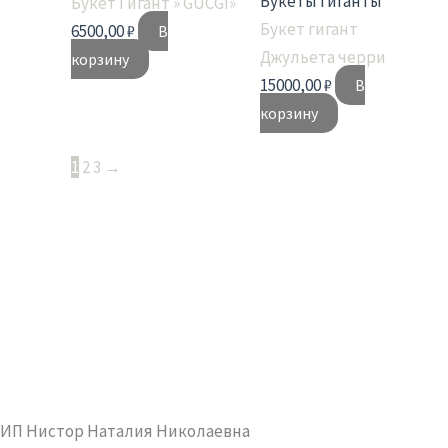
Букеты гиганты
Букет Гигант » GUCGI»
Букет гигант
6500,00
₽
В
Джульета черри
корзину
15000,00
₽
В
корзину
1
2
3
→
ИП Нистор Наталия Николаевна