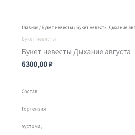
Количество
товара
Букет
Главная
/
Букет невесты
/ Букет невесты Дыхание ав
невесты
Букет невесты
Дыхание
Букет невесты Дыхание августа
августа
6300,00
₽
Состав:
Гортензия
эустома,