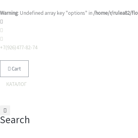
Перейти
к
Warning
: Undefined array key "options" in
/home/r/rulea82/fl
содержимому
+7(926)477-82-74
Cart
КАТАЛОГ
Search