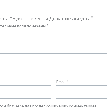
в на “Букет невесты Дыхание августа”
ательные поля помечены
*
Email
*
в этом браузере для последующих моих комментариев.