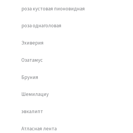
роза кустовая пионовидная
роза однаголовая
Эхиверия
Озатамус
Бруния
Шемилациу
эвкалипт
Атласная лента