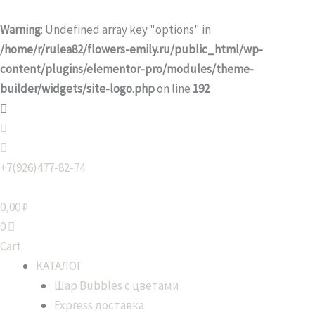
Перейти
к
Warning
: Undefined array key "options" in
содержимому
/home/r/rulea82/flowers-emily.ru/public_html/wp-
content/plugins/elementor-pro/modules/theme-
builder/widgets/site-logo.php
on line
192
Количество
товара
Букет
Пионовидных
+7(926)477-82-74
роз
Кейра
0,00
₽
0
Cart
КАТАЛОГ
Шар Bubbles с цветами
Express доставка