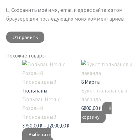
Сохранить моё имя, email и адрес сайта в этом
браузере для последующих моих комментариев.
Похожие товары
Этот
Диапазон
товар
цен:
имеет
3750,00 ₽
8 Марта
несколько
–
Тюльпаны
Букет тюльпанов и
вариаций.
12000,00 ₽
Тюльпан Нежно-
лаванда
Опции
Розовый
6800,00
₽
В
можно
Пионовидный
корзину
выбрать
3750,00
₽
–
12000,00
₽
на
Выберите