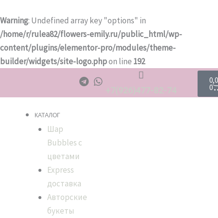
Перейти
к
Warning
: Undefined array key "options" in
содержимому
/home/r/rulea82/flowers-emily.ru/public_html/wp-
content/plugins/elementor-pro/modules/theme-
builder/widgets/site-logo.php
on line
192
Количество
Диапазон
Ca
0,
товара
цен:
0
+7(926)477-82-74
Тюльпан
2500,00 ₽
Бордовый
–
КАТАЛОГ
Шар
9000,00 ₽
Bubbles с
цветами
Express
доставка
Авторские
букеты