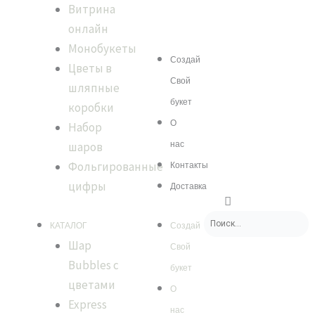
Витрина
онлайн
Монобукеты
Menu
Создай
Цветы в
Свой
шляпные
букет
коробки
О
Набор
шаров
нас
Фольгированные
Контакты
цифры
Доставка
Search
Search
Close
this
КАТАЛОГ
Создай
search
Шар
Свой
box.
Bubbles с
букет
цветами
О
Express
нас